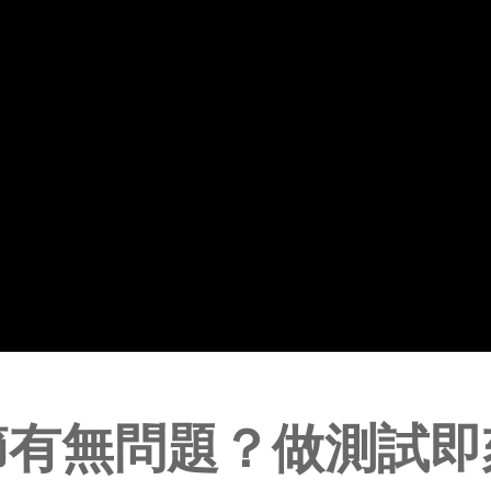
無骨質疏鬆？做測試