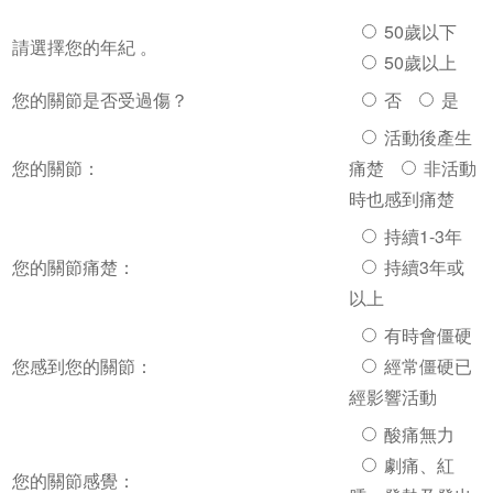
50歲以下
請選擇您的年紀 。
50歲以上
您的關節是否受過傷？
否
是
活動後產生
您的關節：
痛楚
非活動
時也感到痛楚
持續1-3年
您的關節痛楚：
持續3年或
以上
有時會僵硬
您感到您的關節：
經常僵硬已
經影響活動
酸痛無力
劇痛、紅
您的關節感覺：