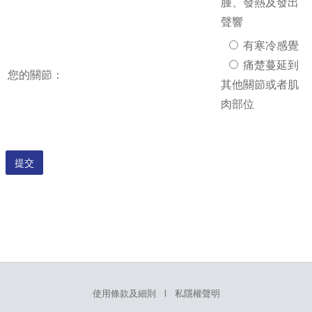
腫、發熱及發出
聲響
有寒冷感覺
痛楚蔓延到
您的關節：
其他關節或者肌
肉部位
提交
使用條款及細則
l
私隱權聲明